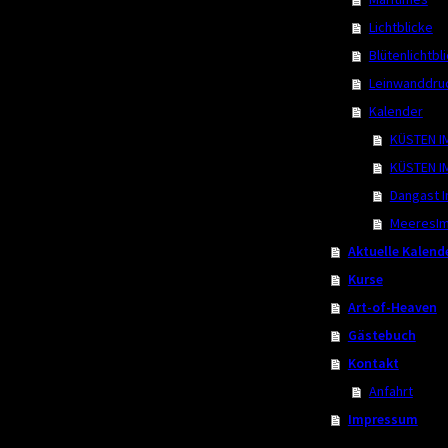
Lichtblicke
Blütenlichtbl
Leinwanddru
Kalender
KÜSTEN I
KÜSTEN I
Dangast 
MeeresIm
Aktuelle Kalend
Kurse
Art-of-Heaven
Gästebuch
Kontakt
Anfahrt
Impressum