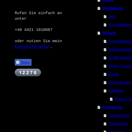
Kontakt
Werdegang
Rufen Sie einfach an
Vita
unter
Ausstellunge
+49 4421 1818087
Malerei
Energiebilde
oder nutzen Sie mein
Kontaktformular
.
Meditationsb
Krafttierbild
Teilen
Engel, Feen 
Erotik
Kunstdrucke
Kalender
Engel, Fe
Fotografie
Tierporträts
Strukturen
Maritimes