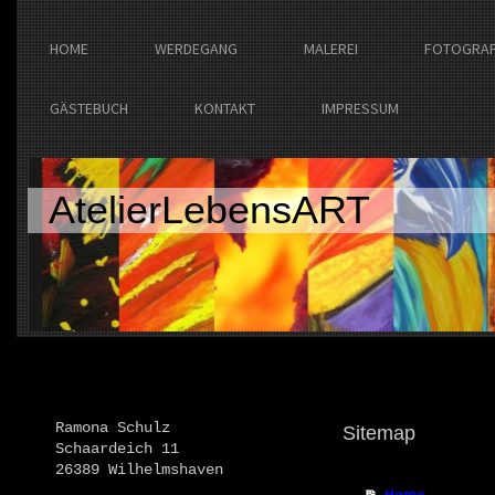
HOME
WERDEGANG
MALEREI
FOTOGRAF
GÄSTEBUCH
KONTAKT
IMPRESSUM
AtelierLebensART
Hier finden Sie mich
Ramona Schulz
Sitemap
Schaardeich 11
26389 Wilhelmshaven
Home